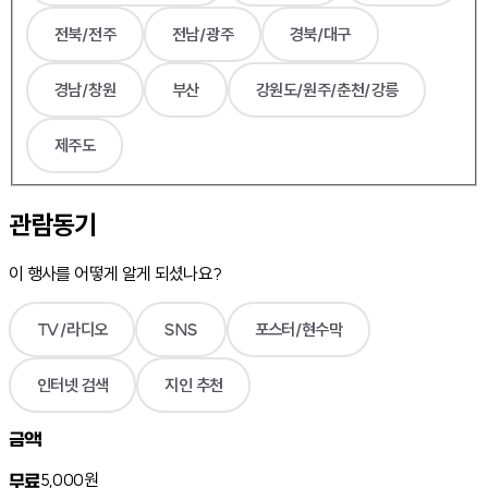
전북/전주
전남/광주
경북/대구
경남/창원
부산
강원도/원주/춘천/강릉
제주도
관람동기
이 행사를 어떻게 알게 되셨나요?
TV/라디오
SNS
포스터/현수막
인터넷 검색
지인 추천
금액
5,000원
무료