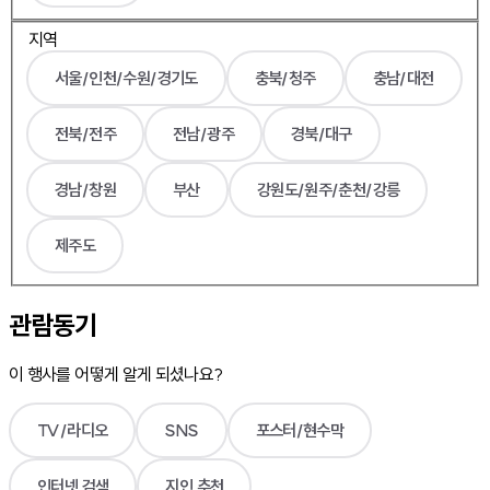
지역
서울/인천/수원/경기도
충북/청주
충남/대전
전북/전주
전남/광주
경북/대구
경남/창원
부산
강원도/원주/춘천/강릉
제주도
관람동기
이 행사를 어떻게 알게 되셨나요?
TV/라디오
SNS
포스터/현수막
인터넷 검색
지인 추천